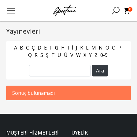
0
Yayınevleri
A
B
C
Ç
D
E
F
G
H
I
İ
J
K
L
M
N
O
Ö
P
Q
R
S
Ş
T
U
Ü
V
W
X
Y
Z
0-9
Sonuç bulunamadı
MÜŞTERI HIZMETLERI
ÜYELIK