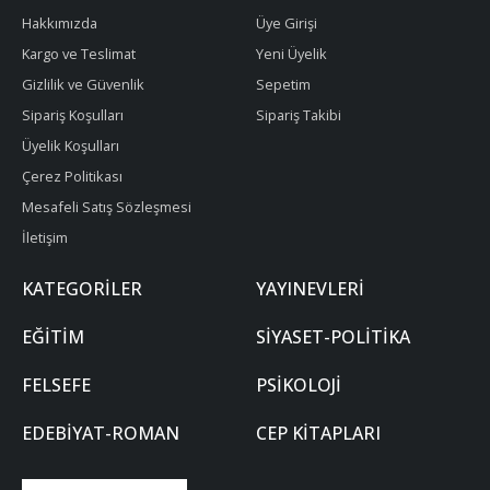
Hakkımızda
Üye Girişi
Kargo ve Teslimat
Yeni Üyelik
Gizlilik ve Güvenlik
Sepetim
Sipariş Koşulları
Sipariş Takibi
Üyelik Koşulları
Çerez Politikası
Mesafeli Satış Sözleşmesi
İletişim
KATEGORILER
YAYINEVLERI
EĞITIM
SIYASET-POLITIKA
FELSEFE
PSIKOLOJI
EDEBIYAT-ROMAN
CEP KITAPLARI