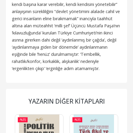
kendi başına karar verebilir, kendi kendisini yönetebilir”
anlayışının sürekliliğini “devlet yönetimini alalade cahil ve
gerici insanların eline bırakmamak” inancıyla taahhüt
altına alan müteahhit ‘milli şef’ Üçüncü Mustafa Paşa’nın
‘kılavuzluğunda’ kurulan Türkiye Cumhuriyeti’nin ikinci
asrına girerken dahi değil ‘aydınlanmış bir çağda’, değil
‘aydınlanmaya giden bir dönemde’ aydınlanmanın
eşiğinde bile ‘henüz’ durulmamıştır: ‘Tembellik,
rahatlık/konfor, korkaklık, alışkanlık’ nedeniyle
‘ergenlikten çıkıp’ ‘erginliğe adım atamamıştır.
YAZARIN DIĞER KITAPLARI
-%
35
-%
35
-%