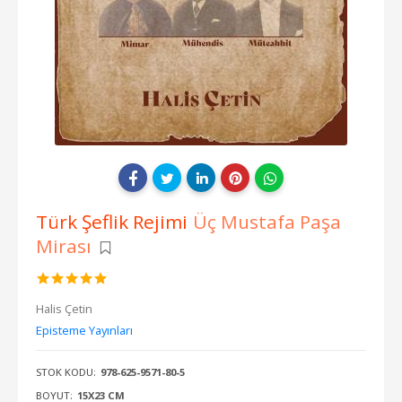
Türk Şeflik Rejimi
Üç Mustafa Paşa
Mirası
Halis Çetin
Episteme Yayınları
STOK KODU:
978-625-9571-80-5
BOYUT:
15X23 CM