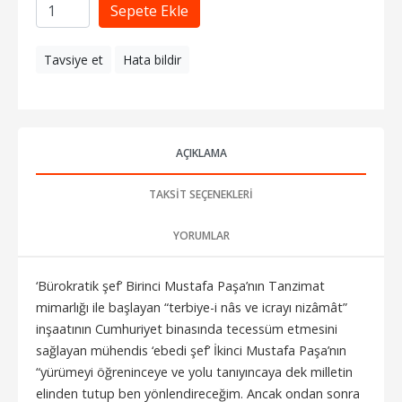
Sepete Ekle
Tavsiye et
Hata bildir
AÇIKLAMA
TAKSIT SEÇENEKLERI
YORUMLAR
‘Bürokratik şef’ Birinci Mustafa Paşa’nın Tanzimat
mimarlığı ile başlayan “terbiye-i nâs ve icrayı nizâmât”
inşaatının Cumhuriyet binasında tecessüm etmesini
sağlayan mühendis ‘ebedi şef’ İkinci Mustafa Paşa’nın
“yürümeyi öğreninceye ve yolu tanıyıncaya dek milletin
elinden tutup ben yönlendireceğim. Ancak ondan sonra