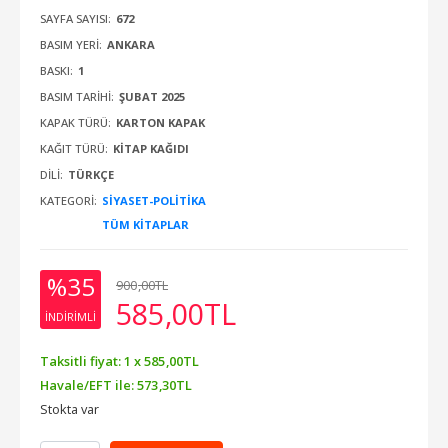
SAYFA SAYISI:
672
BASIM YERI:
ANKARA
BASKI:
1
BASIM TARIHI:
ŞUBAT 2025
KAPAK TÜRÜ:
KARTON KAPAK
KAĞIT TÜRÜ:
KITAP KAĞIDI
DILI:
TÜRKÇE
KATEGORI:
SIYASET-POLITIKA
TÜM KITAPLAR
%35
900
,00
TL
585
,00
TL
INDIRIMLI
Taksitli fiyat: 1 x
585
,00
TL
Havale/EFT ile:
573
,30
TL
Stokta var